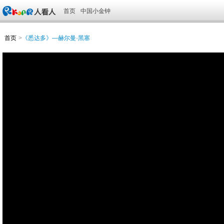
首页
中国小金钟
首页
>
《悉达多》—赫尔曼·黑塞