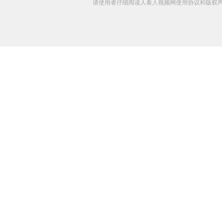
请使用者仔细阅读人看人视频网使用协议和版权声明 C