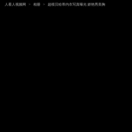
人看人视频网
>
相册
>
超模贝哈蒂内衣写真曝光 娇艳秀美胸