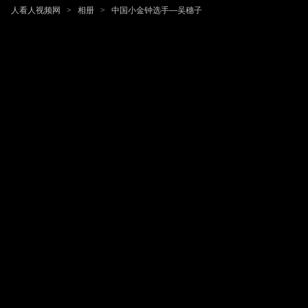
人看人视频网
>
相册
>
中国小金钟选手—吴穗子