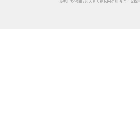
请使用者仔细阅读人看人视频网使用协议和版权声明 C