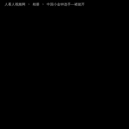
人看人视频网
>
相册
>
中国小金钟选手—褚懿芹