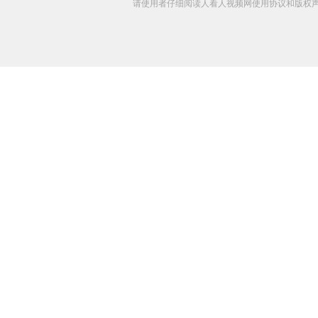
请使用者仔细阅读人看人视频网使用协议和版权声明 C