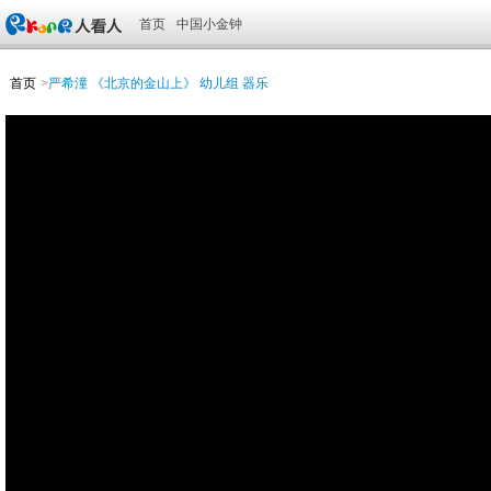
首页
中国小金钟
首页
>
严希潼 《北京的金山上》 幼儿组 器乐