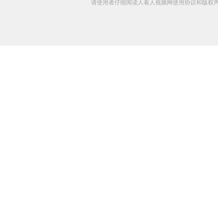
请使用者仔细阅读人看人视频网使用协议和版权声明 C