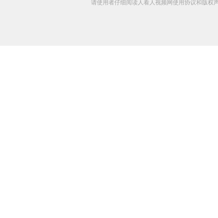
请使用者仔细阅读人看人视频网使用协议和版权声明 C