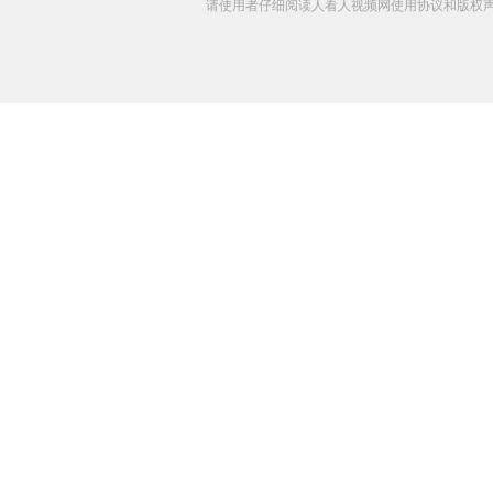
请使用者仔细阅读人看人视频网使用协议和版权声明 C