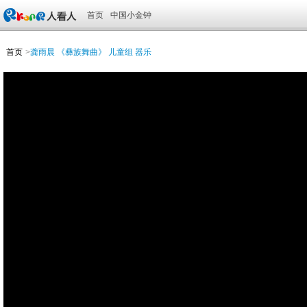
首页
中国小金钟
首页
>
龚雨晨 《彝族舞曲》 儿童组 器乐