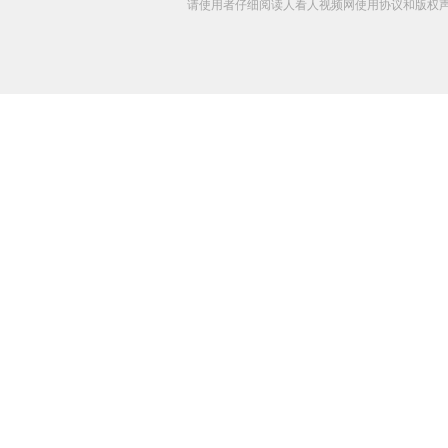
请使用者仔细阅读人看人视频网使用协议和版权声明 C