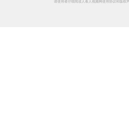
请使用者仔细阅读人看人视频网使用协议和版权声明 C